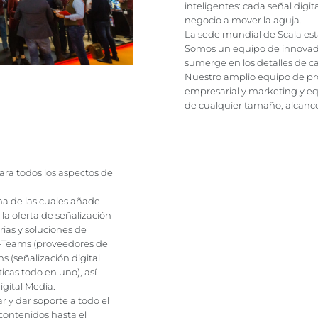
inteligentes: cada señal dig
negocio a mover la aguja.
La sede mundial de Scala está 
Somos un equipo de innovado
sumerge en los detalles de c
Nuestro amplio equipo de prof
empresarial y marketing y equ
de cualquier tamaño, alcanc
ra todos los aspectos de
na de las cuales añade
a oferta de señalización
ias y soluciones de
ys-Teams (proveedores de
s (señalización digital
icas todo en uno), así
gital Media.
 y dar soporte a todo el
 contenidos hasta el