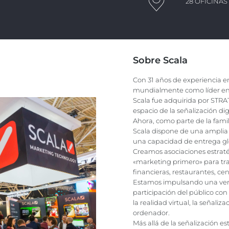
28 OFICINA
Sobre Scala
Con 31 años de experiencia en 
mundialmente como líder en d
Scala fue adquirida por STR
espacio de la señalización dig
Ahora, como parte de la fam
Scala dispone de una amplia 
una capacidad de entrega glo
Creamos asociaciones estrat
«marketing primero» para tran
financieras, restaurantes, ce
Estamos impulsando una verd
participación del público con
la realidad virtual, la señaliz
ordenador.
Más allá de la señalización 