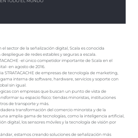
S EN TODO EL MUNDO
el sector de la señalización digital, Scala es conocida
espliegue de redes estables y seguras a escala.
ATACACHE -el único competidor importante de Scala en el
ital- en agosto de 2016.
ilia STRATACACHE de empresas de tecnología de marketing,
gama interna de software, hardware, servicios y soporte con
bal sin igual.
égicas con empresas que buscan un punto de vista de
sformar su espacio físico: tiendas minoristas, instituciones
ntros de transporte y más.
adera transformación del comercio minorista y de la
 una amplia gama de tecnologías, como la inteligencia artificial,
ación digital, los sensores móviles y la tecnología de visión por
estándar, estamos creando soluciones de señalización más