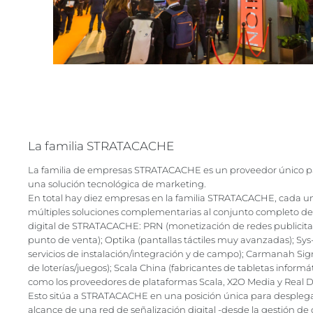
La familia STRATACACHE
La familia de empresas STRATACACHE es un proveedor único pa
una solución tecnológica de marketing.
En total hay diez empresas en la familia STRATACACHE, cada u
múltiples soluciones complementarias al conjunto completo de l
digital de STRATACACHE: PRN (monetización de redes publicitar
punto de venta); Optika (pantallas táctiles muy avanzadas); S
servicios de instalación/integración y de campo); Carmanah Sign
de loterías/juegos); Scala China (fabricantes de tabletas informát
como los proveedores de plataformas Scala, X2O Media y Real Di
Esto sitúa a STRATACACHE en una posición única para desplegar
alcance de una red de señalización digital -desde la gestión de