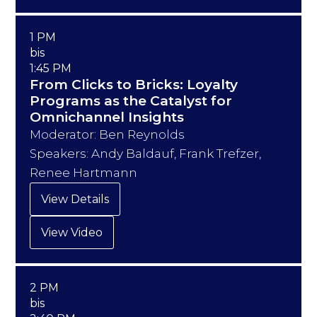
1 PM
bis
1:45 PM
From Clicks to Bricks: Loyalty
Programs as the Catalyst for
Omnichannel Insights
Moderator: Ben Reynolds
Speakers: Andy Baldauf, Frank Trefzer,
Renee Hartmann
View Details
View Video
2 PM
bis