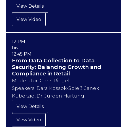
View Details
View Video
12 PM
bis
12:45 PM
From Data Collection to Data
Security: Balancing Growth and
Compliance in Retail
Moderator: Chris Riegel
Speakers: Dara Kossok-Spieß, Janek
Kuberzig, Dr. Jürgen Hartung
View Details
View Video